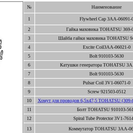
№
Наименование
1
Flywheel Cap 3AA-06091-
2
Гайка маховика TOHATSU 369-0
3
Шайба гайки маховика TOHATSU 9
4
Excite Coil3AA-06021-0
5
Bolt 910103-5630
6
Катушки генератора TOHATSU 3A
7
Bolt 910103-5630
8
Pulsar Coil 3V1-06071-0
9
Screw 921503-0512
10
Хомут для проводов 6,5x47,5 TOHATSU (309-0
11
Болт TOHATSU 910103-56
12
Spiral Tube Protector 3V1-761
13
Коммутатор TOHATSU 3AA-06