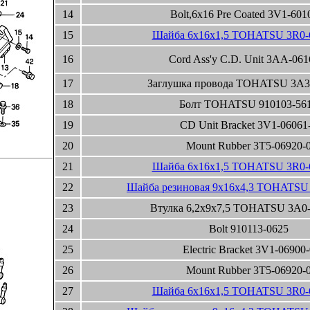
14
Bolt,6x16 Pre Coated 3V1-601
15
Шайба 6x16x1,5 TOHATSU 3R0-
16
Cord Ass'y C.D. Unit 3AA-061
17
Заглушка провода TOHATSU 3A3
18
Болт TOHATSU 910103-56
19
CD Unit Bracket 3V1-06061
20
Mount Rubber 3T5-06920-
21
Шайба 6x16x1,5 TOHATSU 3R0-
22
Шайба резиновая 9x16x4,3 TOHATSU 
23
Втулка 6,2x9x7,5 TOHATSU 3A0-
24
Bolt 910113-0625
25
Electric Bracket 3V1-06900-
26
Mount Rubber 3T5-06920-
27
Шайба 6x16x1,5 TOHATSU 3R0-