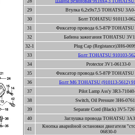
28
Шайба резиновая 9x16x4,3 TOHATSU 
29
Втулка 6,2x9x7,5 TOHATSU 3A0-
30
Болт TOHATSU 910113-06
31
Фиксатор провода 6.5-87P TOHATSU 
32
Бабина зажигания TOHATSU 3V1
32-1
Plug Cap (Registance)3H6-069
33
Болт TOHATSU 910103-56
34
Protector 3V1-06133-0
35
Фиксатор провода 6.5-87P TOHATSU 
36
Болт М6 TOHATSU (910113-5612) 9
37
Pilot Lamp Ass'y 3R3-71040
38
Switch, Oil Pressure 3H6-0761
39
Separate Cord (Black) 3V5-726
40
Заглушка провода TOHATSU 3A3
Кнопка аварийной остановки двигателя "с
41
06830-0