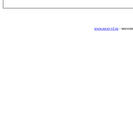
www.next-vl.ru
- магаз