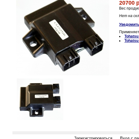
20700 
Вес продук
Нет на ск
Уведомить
Применяет
Tohats
Tohatsu
Зарегистрироваться
Вход с п