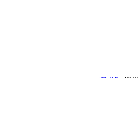
www.next-vl.ru
- магаз