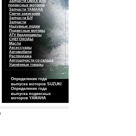
Запчасти OMAX для
подвесных моторов
Запчасти YAMAHA
Свечи зажигания
Запчасти Б/У
Запчасти
Надувные лодки
Подвесные моторы
ATV Квадроциклы
СНЕГОХОДЫ
Масла
Аксессуары
Автомобили
Распродажа
Автозапчасти со склада
Уценённые товары
Определение года
выпуска моторов SUZUKI
Определение года
выпуска подвесных
моторов YAMAHA
а