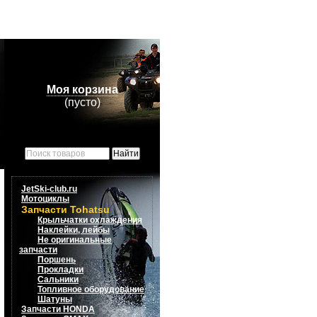
Моя корзина
(пусто)
JetSki-club.ru
Мотоциклы
Запчасти Tohatsu
Крыльчатки охлаждения
Наклейки, лейбы
Не оригинальные
запчасти
Поршень
Прокладки
Сальники
Топливное оборудование
Шатуны
Запчасти HONDA