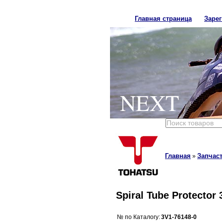
Главная страница
Заре
NEXT
Главная
Запчаст
»
Spiral Tube Protector
№ по Каталогу:
3V1-76148-0