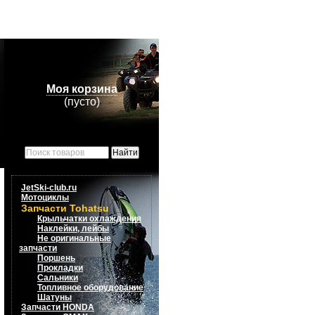
Моя корзина
(пусто)
JetSki-club.ru
Мотоциклы
Запчасти Tohatsu
Крыльчатки охлаждения
Наклейки, лейбы
Не оригинальные
запчасти
Поршень
Прокладки
Сальники
Топливное оборудование
Шатуны
Запчасти HONDA