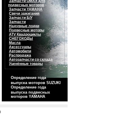
Запчасти OMAX для
подвесных моторов
Запчасти YAMAHA
Свечи зажигания
Запчасти Б/У
Запчасти
Надувные лодки
Подвесные моторы
ATV Квадроциклы
СНЕГОХОДЫ
Масла
Аксессуары
Автомобили
Распродажа
Автозапчасти со склада
Уценённые товары
Определение года
выпуска моторов SUZUKI
Определение года
выпуска подвесных
моторов YAMAHA
а