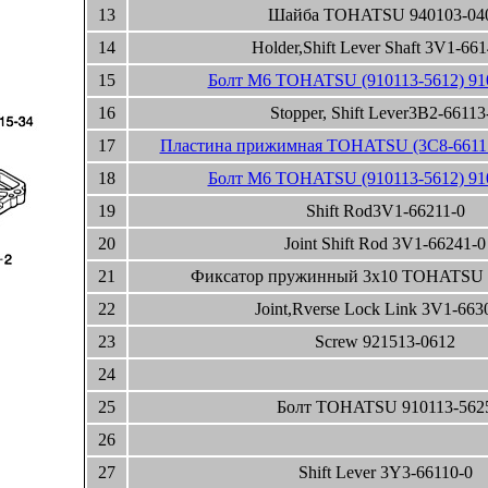
13
Шайба TOHATSU 940103-04
14
Holder,Shift Lever Shaft 3V1-66
15
Болт М6 TOHATSU (910113-5612) 91
16
Stopper, Shift Lever3B2-66113
17
Пластина прижимная TOHATSU (3C8-66117
18
Болт М6 TOHATSU (910113-5612) 91
19
Shift Rod3V1-66211-0
20
Joint Shift Rod 3V1-66241-0
21
Фиксатор пружинный 3x10 TOHATSU 
22
Joint,Rverse Lock Link 3V1-663
23
Screw 921513-0612
24
25
Болт TOHATSU 910113-562
26
27
Shift Lever 3Y3-66110-0