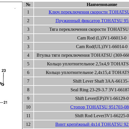
№
Наименование
1
Ключ переключения скорости TOHATSU
2
Пружинный фиксатор TOHATSU 951
3
Тяга переключения скорости TOHATSU
3
Cam Rod (L)3V1-66013-0
3
Cam Rod(UL)3V1-66014-0
4
Втулка тяги переключения TOHATSU (369-660
5
Кольцо уплотнительное 2,5x4,9 TOHATS
6
Кольцо уплотнительное 2,4x15,4 TOHATS
7
Shift Lever Shaft 3AA-66135-
8
Seal Ring 23-29-3.7 3V1-6618
9
Shift Lever(EP)3V1-66129-0
10
Стопор TOHATSU 951703-08
11
Shift Rod Lever3V1-66225-0
12
Винт крепёжный 4x14 TOHATSU 92