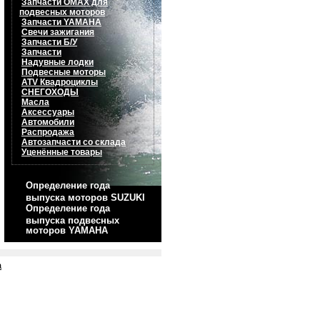
Запчасти OMAX для
подвесных моторов
Запчасти YAMAHA
Свечи зажигания
Запчасти Б/У
Запчасти
Надувные лодки
Подвесные моторы
ATV Квадроциклы
СНЕГОХОДЫ
Масла
Аксессуары
Автомобили
Распродажа
Автозапчасти со склада
Уценённые товары
Определение года
выпуска моторов SUZUKI
Определение года
выпуска подвесных
моторов YAMAHA
а