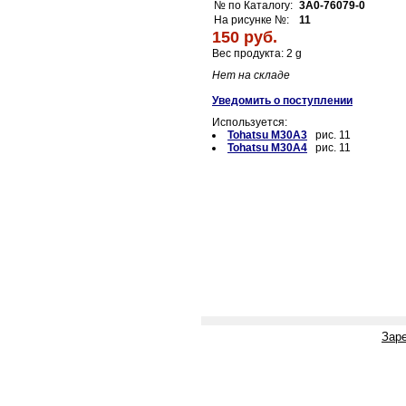
№ по Каталогу:
3A0-76079-0
На рисунке №:
11
150 руб.
Вес продукта: 2 g
Нет на складе
Уведомить о поступлении
Используется:
Tohatsu M30A3
рис. 11
Tohatsu M30A4
рис. 11
Зар