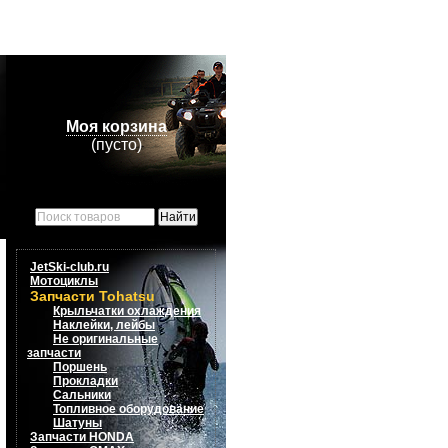
Моя корзина
(пусто)
JetSki-club.ru
Мотоциклы
Запчасти Tohatsu
Крыльчатки охлаждения
Наклейки, лейбы
Не оригинальные
запчасти
Поршень
Прокладки
Сальники
Топливное оборудование
Шатуны
Запчасти HONDA