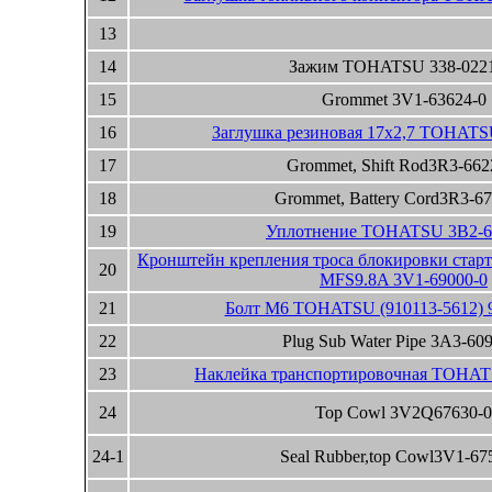
13
14
Зажим TOHATSU 338-0221
15
Grommet 3V1-63624-0
16
Заглушка резиновая 17x2,7 TOHATS
17
Grommet, Shift Rod3R3-662
18
Grommet, Battery Cord3R3-6
19
Уплотнение TOHATSU 3B2-6
Кронштейн крепления троса блокировки ст
20
MFS9.8A 3V1-69000-0
21
Болт М6 TOHATSU (910113-5612) 
22
Plug Sub Water Pipe 3A3-60
23
Наклейка транспортировочная TOHAT
24
Top Cowl 3V2Q67630-0
24-1
Seal Rubber,top Cowl3V1-67