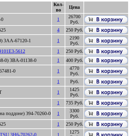
Кол-
Цена
во
26700
-0
1
Руб.
625
4
250 Руб.
2190
) 3AA-67120-1
1
Руб.
9101E3-5612
1
250 Руб.
8-0) 3BA-01138-0
1
400 Руб.
4770
Q67481-0
1
Руб.
1
Руб.
1425
T
1
Руб.
1
735 Руб.
3300
а поддоне) 394-70260-0
1
Руб.
625
1
250 Руб.
1275
TSU 3H6-70262-0
1