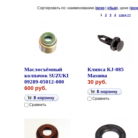
Сортировать по: наименованию (
возр
|
убыв
), цене (
воз
1
2
3
4
след >>
Маслосъёмный
Клипса KJ-085
колпачок SUZUKI
Masuma
09289-05012-000
30 руб.
600 руб.
Сравнить
Сравнить