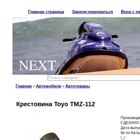
Главная страница
Зарегистрироваться
Вход с п
NEXT
Главная
Автомобили
Автотовары
»
»
Крестовина Toyo TMZ-112
Производи
СДЕЛАНО 
Дата выпус
№ по Ката
\_/: