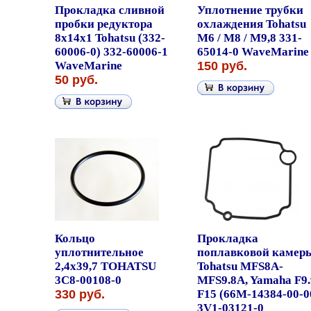
Прокладка сливной
Уплотнение трубки
пробки редуктора
охлаждения Tohatsu
8x14x1 Tohatsu (332-
M6 / M8 / M9,8 331-
60006-0) 332-60006-1
65014-0 WaveMarine
WaveMarine
150 руб.
50 руб.
Кольцо
Прокладка
уплотнительное
поплавковой камер
2,4x39,7 TOHATSU
Tohatsu MFS8A-
3C8-00108-0
MFS9.8A, Yamaha F9.
330 руб.
F15 (66M-14384-00-0
3V1-03121-0