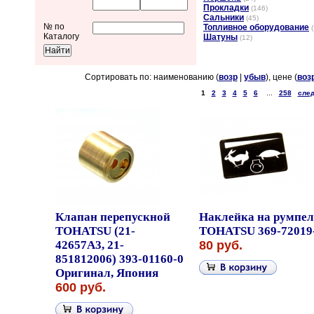
Прокладки
(146)
Сальники
(45)
№ по
Топливное оборудование
(
Каталогу
Шатуны
(12)
Сортировать по: наименованию (
возр
|
убыв
), цене (
воз
1
2
3
4
5
6
...
258
след
Клапан перепускной
Наклейка на румпел
TOHATSU (21-
TOHATSU 369-72019
42657A3, 21-
80 руб.
851812006) 393-01160-0
Оригинал, Япония
600 руб.