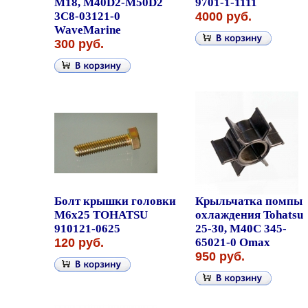
M18, M40D2-M50D2
9701-1-1111
3C8-03121-0
4000 руб.
WaveMarine
300 руб.
Болт крышки головки
Крыльчатка помпы
M6x25 TOHATSU
охлаждения Tohatsu
910121-0625
25-30, M40C 345-
120 руб.
65021-0 Omax
950 руб.