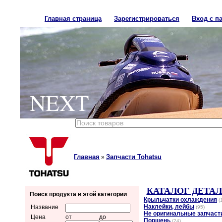
Главная страница
Зарегистрироваться
Вход с п
NEXT
Главная
Запчасти Tohatsu
»
КАТАЛОГ ДЕТА
Поиск продукта в этой категории
Крыльчатки охлаждения
(
Наклейки, лейбы
Название
(95)
Не оригинальные запчаст
Цена
от
до
Поршень
(24)