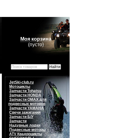
Моя корзина
(пусто)
JetSki-club.ru
Мотоциклы
Запчасти Tohatsu
Запчасти HONDA
Запчасти OMAX для
подвесных моторов
Запчасти YAMAHA
Свечи зажигания
Запчасти Б/У
Запчасти
Надувные лодки
Подвесные моторы
ATV Квадроциклы