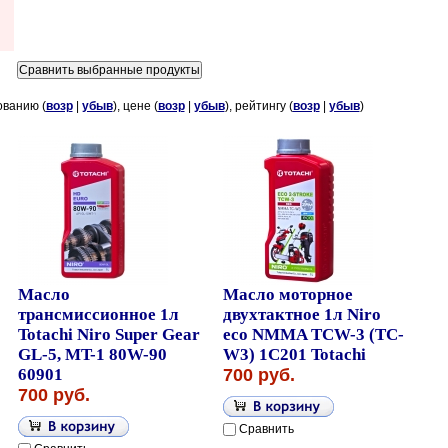
ованию (
возр
|
убыв
), цене (
возр
|
убыв
), рейтингу (
возр
|
убыв
)
Масло
Масло моторное
трансмиссионное 1л
двухтактное 1л Niro
Totachi Niro Super Gear
eco NMMA TCW-3 (TC-
GL-5, MT-1 80W-90
W3) 1C201 Totachi
60901
700 руб.
700 руб.
Сравнить