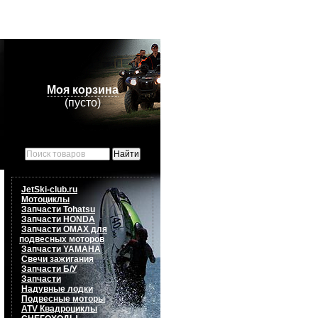
Моя корзина
(пусто)
JetSki-club.ru
Мотоциклы
Запчасти Tohatsu
Запчасти HONDA
Запчасти OMAX для
подвесных моторов
Запчасти YAMAHA
Свечи зажигания
Запчасти Б/У
Запчасти
Надувные лодки
Подвесные моторы
ATV Квадроциклы