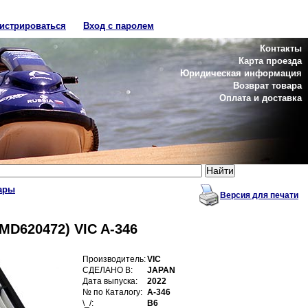
гистрироваться
Вход с паролем
Контакты
Карта проезда
Юридическая информация
Возврат товара
Оплата и доставка
ары
Версия для печати
D620472) VIC A-346
Производитель:
VIC
СДЕЛАНО В:
JAPAN
Дата выпуска:
2022
№ по Каталогу:
A-346
\_/:
B6