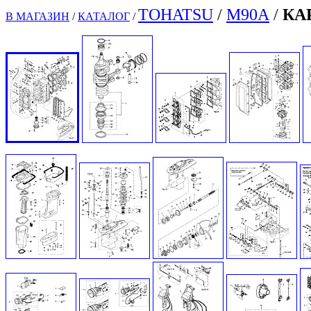
TOHATSU
/
M
90
A
/
КА
В МАГАЗИН
/
КАТАЛОГ
/