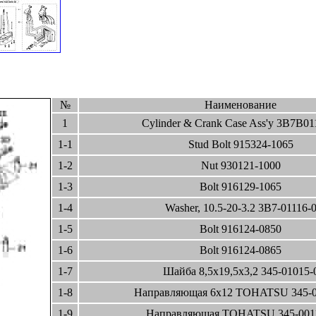
№
Наименование
1
Cylinder & Crank Case Ass'y 3B7B01
1-1
Stud Bolt 915324-1065
1-2
Nut 930121-1000
1-3
Bolt 916129-1065
1-4
Washer, 10.5-20-3.2 3B7-01116-
1-5
Bolt 916124-0850
1-6
Bolt 916124-0865
1-7
Шайба 8,5x19,5x3,2 345-01015-
1-8
Направляющая 6x12 TOHATSU 345-0
1-9
Направляющая TOHATSU 345-001