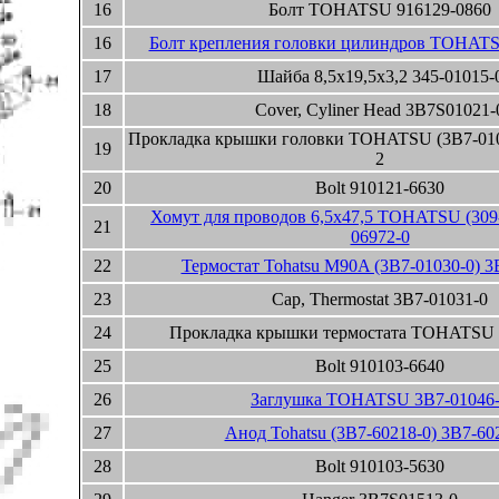
16
Болт TOHATSU 916129-0860
16
Болт крепления головки цилиндров TOHATS
17
Шайба 8,5x19,5x3,2 345-01015-
18
Cover, Cyliner Head 3B7S01021-
Прокладка крышки головки TOHATSU (3B7-010
19
2
20
Bolt 910121-6630
Хомут для проводов 6,5x47,5 TOHATSU (309-
21
06972-0
22
Термостат Tohatsu M90A (3B7-01030-0) 3
23
Cap, Thermostat 3B7-01031-0
24
Прокладка крышки термостата TOHATSU 
25
Bolt 910103-6640
26
Заглушка TOHATSU 3B7-01046
27
Анод Tohatsu (3B7-60218-0) 3B7-60
28
Bolt 910103-5630