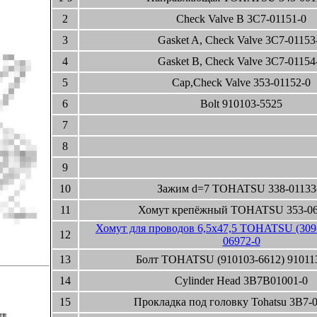
2
Check Valve B 3C7-01151-0
3
Gasket A, Check Valve 3C7-01153
4
Gasket B, Check Valve 3C7-01154
5
Cap,Check Valve 353-01152-0
6
Bolt 910103-5525
7
8
9
10
Зажим d=7 TOHATSU 338-01133
11
Хомут крепёжный TOHATSU 353-06
Хомут для проводов 6,5x47,5 TOHATSU (309-
12
06972-0
13
Болт TOHATSU (910103-6612) 91011
14
Cylinder Head 3B7B01001-0
15
Прокладка под головку Tohatsu 3B7-