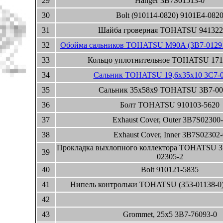
29
Hanger 3B7S01513-0
30
Bolt (910114-0820) 9101E4-082
31
Шайба гроверная TOHATSU 941322
32
Обойма сальников TOHATSU M90A (3B7-01291
33
Кольцо уплотнительное TOHATSU 171
34
Сальник TOHATSU 19,6x35x10 3C7-0
35
Сальник 35x58x9 TOHATSU 3B7-00
36
Болт TOHATSU 910103-5620
37
Exhaust Cover, Outer 3B7S02300
38
Exhaust Cover, Inner 3B7S02302-
Прокладка выхлопного коллектора TOHATSU 3B
39
02305-2
40
Bolt 910121-5835
41
Нипель контрольки TOHATSU (353-01138-0)
42
43
Grommet, 25x5 3B7-76093-0