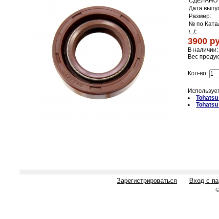
СДЕЛАНО 
Дата выпус
Размер:
№ по Ката
\_/:
3900 ру
В наличии:
Вес продук
Кол-во:
Использует
Tohats
Tohats
Зарегистрироваться
Вход с п