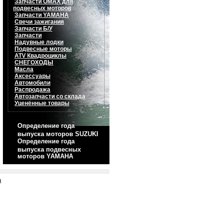
Запчасти OMAX для
подвесных моторов
Запчасти YAMAHA
Свечи зажигания
Запчасти Б/У
Запчасти
Надувные лодки
Подвесные моторы
ATV Квадроциклы
СНЕГОХОДЫ
Масла
Аксессуары
Автомобили
Распродажа
Автозапчасти со склада
Уценённые товары
Определение года
выпуска моторов SUZUKI
Определение года
выпуска подвесных
моторов YAMAHA
а