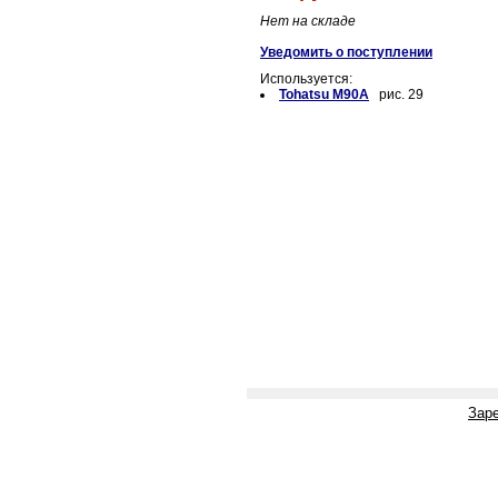
Нет на складе
Уведомить о поступлении
Используется:
Tohatsu M90A
рис. 29
Зар