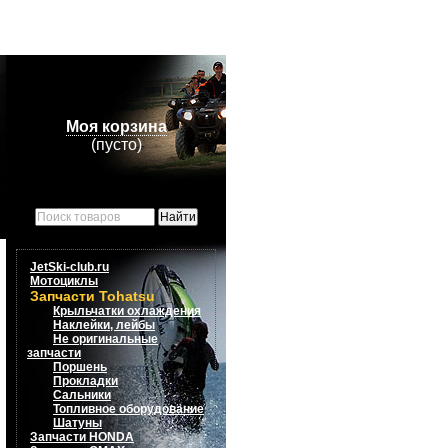
Моя корзина
(пусто)
JetSki-club.ru
Мотоциклы
Запчасти Tohatsu
Крыльчатки охлаждения
Наклейки, лейбы
Не оригинальные
запчасти
Поршень
Прокладки
Сальники
Топливное оборудование
Шатуны
Запчасти HONDA