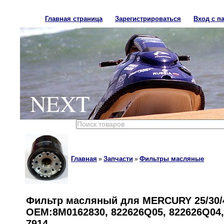
Главная страница
Зарегистрироваться
Вход с п
NEXT
Главная
Запчасти
Фильтры масляные
»
»
Фильтр масляный для MERCURY 25/30/4
OEM:8M0162830, 822626Q05, 822626Q04, 
7914