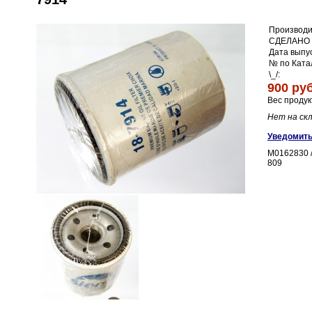
Производи
СДЕЛАНО 
Дата выпус
№ по Ката
\_/:
900 руб
Вес продук
Нет на ск
Уведомить
M0162830 /
809