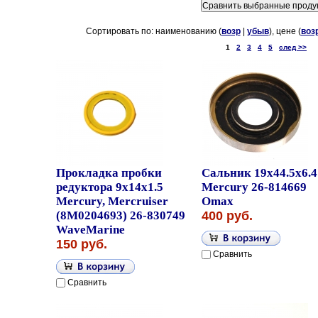
Сортировать по: наименованию (
возр
|
убыв
), цене (
воз
1
2
3
4
5
след >>
Прокладка пробки
Сальник 19x44.5x6.4
редуктора 9x14x1.5
Mercury 26-814669
Mercury, Mercruiser
Omax
(8M0204693) 26-830749
400 руб.
WaveMarine
150 руб.
Сравнить
Сравнить