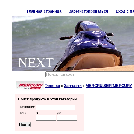
Главная страница
Зарегистрироваться
Вход с п
NEXT
Главная
Запчасти
MERCRUISER/MERCURY
»
»
Поиск продукта в этой категории
Название
Цена
от
до