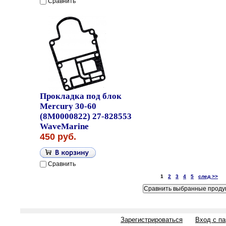
Сравнить
Прокладка под блок
Mercury 30-60
(8M0000822) 27-828553
WaveMarine
450 руб.
Сравнить
1
2
3
4
5
след >>
Зарегистрироваться
Вход с п