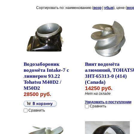
Сортировать по: наименованию (
возр
|
убыв
), цене (
воз
Водозабороник
Винт водомёта
водомёта Intake-7 с
алюминий, TOHATS
линнером 93.22
3HT-65313-0 (414)
Tohatsu M40D2 /
(Canada)
M50D2
14250 руб.
28500 руб.
Нет на складе
Уведомить о поступлении
Сравнить
Сравнить