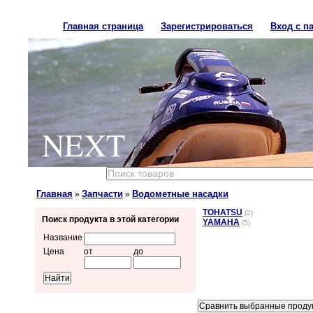
Главная страница
Зарегистрироваться
Вход с п
NEXT
Главная
Запчасти
Водометные насадки
»
»
TOHATSU
(2)
Поиск продукта в этой категории
YAMAHA
(5)
Название
Цена
от
до