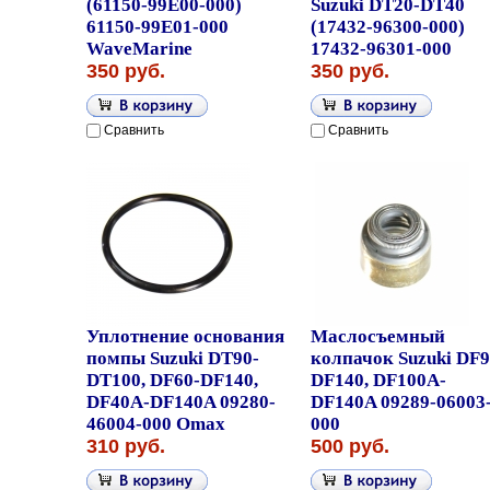
(61150-99E00-000)
Suzuki DT20-DT40
61150-99E01-000
(17432-96300-000)
WaveMarine
17432-96301-000
350 руб.
350 руб.
Сравнить
Сравнить
Уплотнение основания
Маслосъемный
помпы Suzuki DT90-
колпачок Suzuki DF9
DT100, DF60-DF140,
DF140, DF100A-
DF40A-DF140A 09280-
DF140A 09289-06003
46004-000 Omax
000
310 руб.
500 руб.