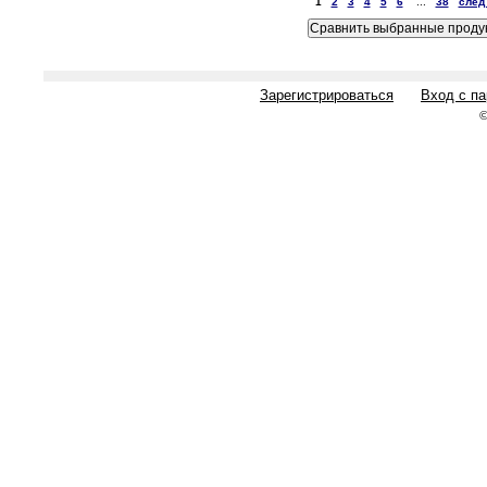
1
2
3
4
5
6
...
38
след
Зарегистрироваться
Вход с п