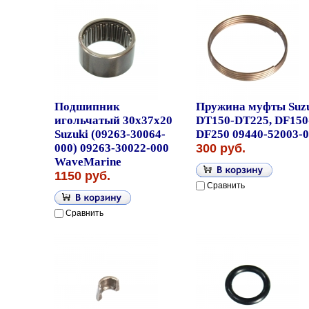
Подшипник
Пружина муфты Suz
игольчатый 30x37x20
DT150-DT225, DF150
Suzuki (09263-30064-
DF250 09440-52003-
000) 09263-30022-000
300 руб.
WaveMarine
1150 руб.
Сравнить
Сравнить