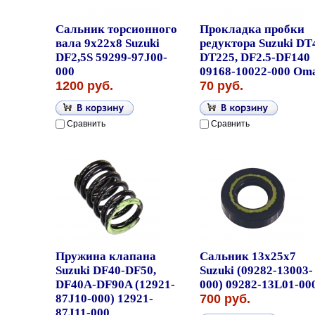
Сальник торсионного
Прокладка пробки
вала 9x22x8 Suzuki
редуктора Suzuki DT
DF2,5S 59299-97J00-
DT225, DF2.5-DF140
000
09168-10022-000 Om
1200 руб.
70 руб.
Сравнить
Сравнить
Пружина клапана
Сальник 13x25x7
Suzuki DF40-DF50,
Suzuki (09282-13003-
DF40A-DF90A (12921-
000) 09282-13L01-00
87J10-000) 12921-
700 руб.
87J11-000