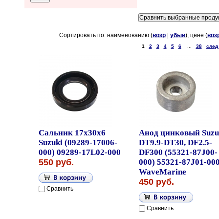
Сортировать по: наименованию (
возр
|
убыв
), цене (
воз
1
2
3
4
5
6
...
38
след
Сальник 17x30x6
Анод цинковый Suzu
Suzuki (09289-17006-
DT9.9-DT30, DF2.5-
000) 09289-17L02-000
DF300 (55321-87J00-
550 руб.
000) 55321-87J01-00
WaveMarine
450 руб.
Сравнить
Сравнить