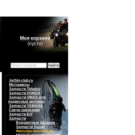
Моя корзина
(пусто)
JetSki-club.ru
Мотоциклы
Запчасти Tohatsu
Запчасти HONDA
Запчасти OMAX для
подвесных моторов
Запчасти YAMAHA
Свечи зажигания
Запчасти Б/У
Запчасти
Водометные насадки
Запчасти Suzuki
Фильтры масляные