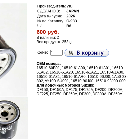
Производитель:
VIC
СДЕЛАНО В:
JAPAN
Дата выпуска:
2026
№ по Каталогу:
C-933
\_/:
B6
600 руб.
В наличии: 2
Вес продукта: 253 g
Кол-во:
OEM номера:
16510-60B01
,
16510-61A00
,
16510-61A01
,
16510-
61A02
,
16510-61A20,
16510-61A21
,
16510-61A30
,
16510-61A31
,
16510-61AR0
,
16510-96J00
,
1A50-23-
802
,
AY100-SU001, 16510-90J00, 16510-93J00-000
Для лодочных моторов Suzuki:
DF150, DF150A, DF175, DF175A, DF200, DF200A,
DF225, DF250, DF250A, DF300, DF300A, DF350A