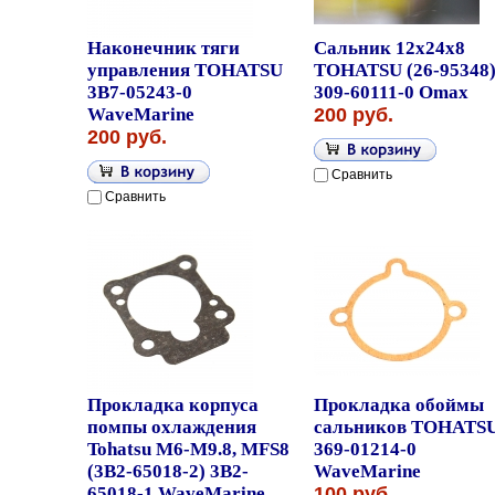
Наконечник тяги
Сальник 12x24x8
управления TOHATSU
TOHATSU (26-95348
3B7-05243-0
309-60111-0 Omax
WaveMarine
200 руб.
200 руб.
Сравнить
Сравнить
Прокладка корпуса
Прокладка обоймы
помпы охлаждения
сальников TOHATS
Tohatsu M6-M9.8, MFS8
369-01214-0
(3B2-65018-2) 3B2-
WaveMarine
65018-1 WaveMarine
100 руб.