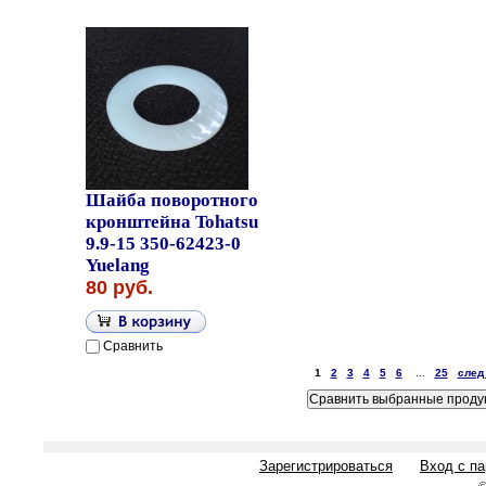
Шайба поворотного
кронштейна Tohatsu
9.9-15 350-62423-0
Yuelang
80 руб.
Сравнить
1
2
3
4
5
6
...
25
след
Зарегистрироваться
Вход с п