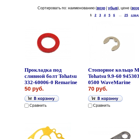
Сортировать по: наименованию (
возр
|
убыв
), цене (
воз
1
2
3
4
5
6
...
25
след
Прокладка под
Стопорное кольцо 
сливной болт Tohatsu
Tohatsu 9.9-60 945303
332-60006-0 Remarine
0500 WaveMarine
50 руб.
70 руб.
Сравнить
Сравнить