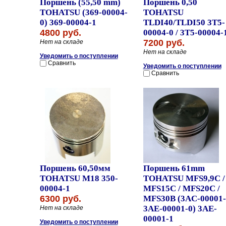
Поршень (55,50 mm)
Поршень 0,50
TOHATSU (369-00004-
TOHATSU
0) 369-00004-1
TLDI40/TLDI50 3T5-
4800 руб.
00004-0 / 3T5-00004-
7200 руб.
Нет на складе
Нет на складе
Уведомить о поступлении
Сравнить
Уведомить о поступлении
Сравнить
Поршень 60,50мм
Поршень 61mm
TOHATSU M18 350-
TOHATSU MFS9,9C /
00004-1
MFS15C / MFS20C /
6300 руб.
MFS30B (3AC-00001-
3AE-00001-0) 3AE-
Нет на складе
00001-1
Уведомить о поступлении