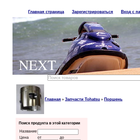
Главная страница
Зарегистрироваться
Вход с п
NEXT
Главная
Запчасти Tohatsu
Поршень
»
»
Поиск продукта в этой категории
Название
Цена
от
до