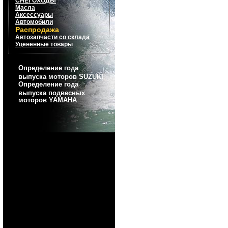
СНЕГОХОДЫ
Масла
Аксессуары
Автомобили
Распродажа
Автозапчасти со склада
Уценённые товары
Определение года
выпуска моторов SUZUKI
Определение года
выпуска подвесных
моторов YAMAHA