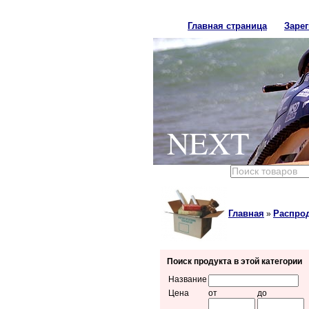
Главная страница
Заре
NEXT
Главная
Распро
»
Поиск продукта в этой категории
Название
Цена
от
до