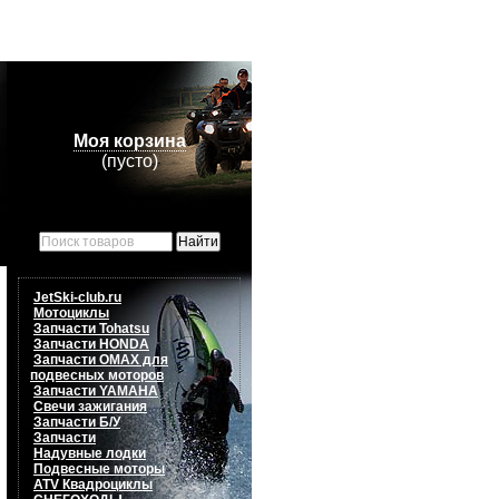
Моя корзина
(пусто)
JetSki-club.ru
Мотоциклы
Запчасти Tohatsu
Запчасти HONDA
Запчасти OMAX для
подвесных моторов
Запчасти YAMAHA
Свечи зажигания
Запчасти Б/У
Запчасти
Надувные лодки
Подвесные моторы
ATV Квадроциклы