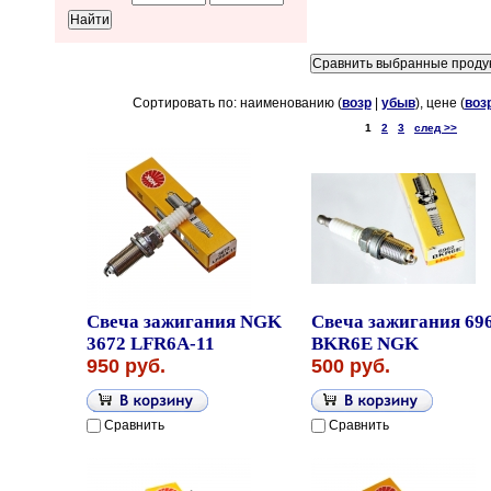
Сортировать по: наименованию (
возр
|
убыв
), цене (
воз
1
2
3
след >>
Свеча зажигания NGK
Свеча зажигания 69
3672 LFR6A-11
BKR6E NGK
950 руб.
500 руб.
Сравнить
Сравнить