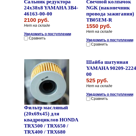
Сальник редуктора
Свечной колпачок
24x38x8 YAMAHA 3B4-
NGK (наконечник
46163-00-00
провода зажигания)
2100 руб.
TB05EM-R
1550 руб.
Нет на складе
Нет на складе
Уведомить о поступлении
Сравнить
Уведомить о поступлении
Сравнить
Шайба шатунная
YAMAHA 90209-2224
00
525 руб.
Нет на складе
Уведомить о поступлении
Сравнить
Фильтр масляный
(20x69x45) для
квадроциклов HONDA
TRX500 / TRX650 /
TRX400 / TRX680