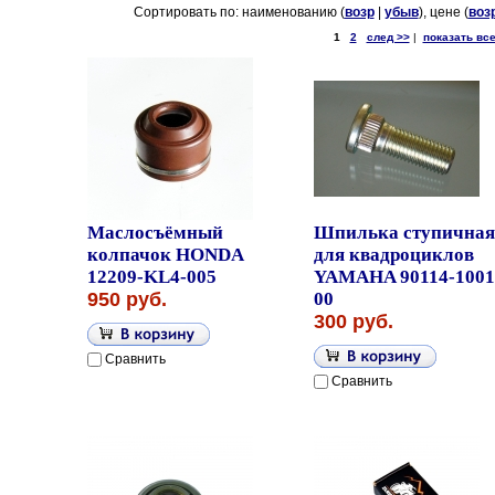
Сортировать по: наименованию (
возр
|
убыв
), цене (
воз
1
2
след >>
|
показать вс
Маслосъёмный
Шпилька ступичная
колпачок HONDA
для квадроциклов
12209-KL4-005
YAMAHA 90114-1001
950 руб.
00
300 руб.
Сравнить
Сравнить