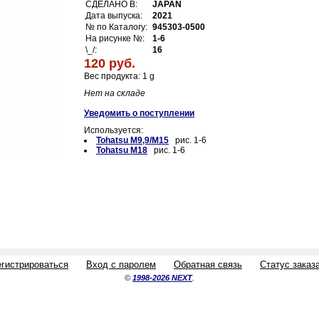
СДЕЛАНО В:
JAPAN
Дата выпуска:
2021
№ по Каталогу:
945303-0500
На рисунке №:
1-6
\_/:
16
120 руб.
Вес продукта: 1 g
Нет на складе
Уведомить о поступлении
Используется:
Tohatsu M9,9/M15
рис. 1-6
Tohatsu M18
рис. 1-6
егистрироваться
Вход с паролем
Обратная связь
Статус заказ
©
1998-2026 NEXT
.