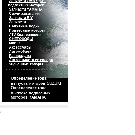
Запчасти OMAX для
подвесных моторов
Запчасти YAMAHA
Свечи зажигания
Запчасти Б/У
Запчасти
Надувные лодки
Подвесные моторы
ATV Квадроциклы
СНЕГОХОДЫ
Масла
Аксессуары
Автомобили
Распродажа
Автозапчасти со склада
Уценённые товары
Определение года
выпуска моторов SUZUKI
Определение года
выпуска подвесных
моторов YAMAHA
а