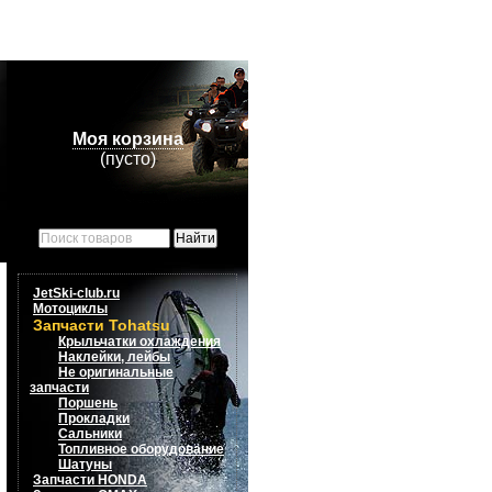
Моя корзина
(пусто)
JetSki-club.ru
Мотоциклы
Запчасти Tohatsu
Крыльчатки охлаждения
Наклейки, лейбы
Не оригинальные
запчасти
Поршень
Прокладки
Сальники
Топливное оборудование
Шатуны
Запчасти HONDA