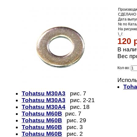
Производи
СДЕЛАНО 
Дата выпус
№ по Ката
На рисунк
\_/:
120 
В нали
Вес пр
Кол-во:
Исполь
Toha
Tohatsu M30A3
рис. 7
Tohatsu M30A3
рис. 2-21
Tohatsu M30A4
рис. 18
Tohatsu M60B
рис. 7
Tohatsu M60B
рис. 29
Tohatsu M60B
рис. 3
Tohatsu M60B
рис. 2