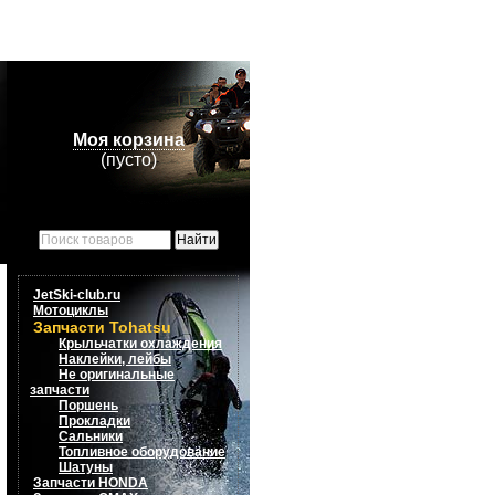
Моя корзина
(пусто)
JetSki-club.ru
Мотоциклы
Запчасти Tohatsu
Крыльчатки охлаждения
Наклейки, лейбы
Не оригинальные
запчасти
Поршень
Прокладки
Сальники
Топливное оборудование
Шатуны
Запчасти HONDA