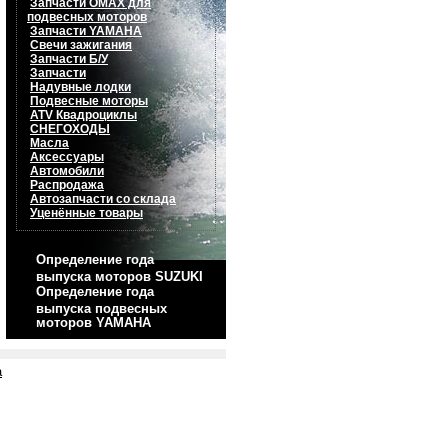
Запчасти OMAX для
подвесных моторов
Запчасти YAMAHA
Свечи зажигания
Запчасти Б/У
Запчасти
Надувные лодки
Подвесные моторы
ATV Квадроциклы
СНЕГОХОДЫ
Масла
Аксессуары
Автомобили
Распродажа
Автозапчасти со склада
Уценённые товары
Определение года
выпуска моторов SUZUKI
Определение года
выпуска подвесных
моторов YAMAHA
а