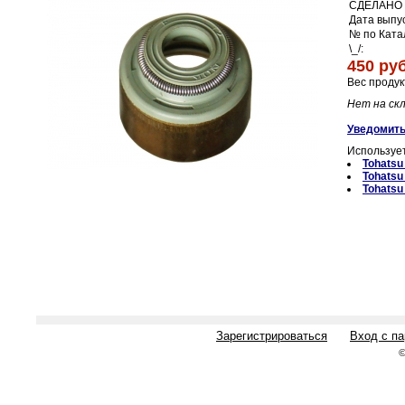
СДЕЛАНО 
Дата выпус
№ по Ката
\_/:
450 руб
Вес продук
Нет на ск
Уведомить
Использует
Tohats
Tohats
Tohats
Зарегистрироваться
Вход с п