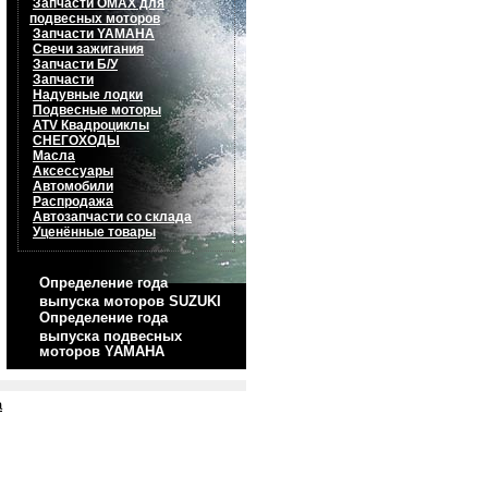
Запчасти OMAX для
подвесных моторов
Запчасти YAMAHA
Свечи зажигания
Запчасти Б/У
Запчасти
Надувные лодки
Подвесные моторы
ATV Квадроциклы
СНЕГОХОДЫ
Масла
Аксессуары
Автомобили
Распродажа
Автозапчасти со склада
Уценённые товары
Определение года
выпуска моторов SUZUKI
Определение года
выпуска подвесных
моторов YAMAHA
а