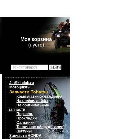
Моя корзина
(пусто)
JetSki-club.ru
Мотоциклы
Запчасти Tohatsu
Крыльчатки охлаждения
Наклейки, лейбы
Не оригинальные
запчасти
Поршень
Прокладки
Сальники
Топливное оборудование
Шатуны
Запчасти HONDA