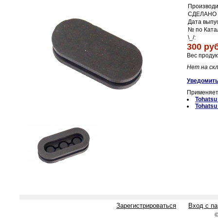
Производи
СДЕЛАНО 
Дата выпус
№ по Ката
\_/:
300 руб
Вес продук
Нет на ск
Уведомить
Применяет
Tohats
Tohats
Зарегистрироваться
Вход с п