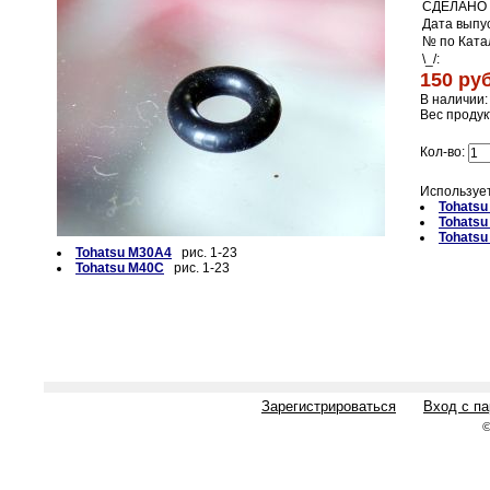
СДЕЛАНО 
Дата выпус
№ по Ката
\_/:
150 руб
В наличии:
Вес продук
Кол-во:
Использует
Tohatsu
Tohatsu
Tohats
Tohatsu M30A4
рис. 1-23
Tohatsu M40C
рис. 1-23
Зарегистрироваться
Вход с п