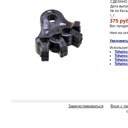
СДЕЛАНО 
Дата выпус
№ по Ката
\_/:
375 руб
Вес продук
Нет на ск
Уведомить
Использует
Tohats
Tohats
Tohats
Tohats
Зарегистрироваться
Вход с п