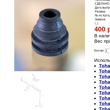
СДЕЛАНО 
Дата выпус
Размер:
№ по Ката
Замена:
\_/:
400 
В нали
Вес пр
Кол-во:
Исполь
Toha
Toha
Toha
Toha
Toha
Toha
Toha
Toha
Toha