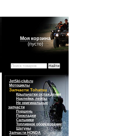
Моя корзина
(пусто)
JetSki-club.ru
Мотоциклы
Запчасти Tohatsu
Крыльчатки охлаждения
Наклейки, лейбы
Не оригинальные
запчасти
Поршень
Прокладки
Сальники
Топливное оборудование
Шатуны
Запчасти HONDA