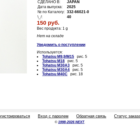
СДЕЛАНО В:
JAPAN
Дата выпуска:
2025
№ по Каталогу:
332-66021-0
\_/:
40
150 руб.
Вес продукта: 1 g
Нет на складе
Уведомить о поступлении
Используется:
Tohatsu M9,9/M15
рис. 5
Tohatsu M18
рис. 5
Tohatsu M30A3
рис. 5
Tohatsu M30A4
рис. 5
Tohatsu M40C
рис. 18
егистрироваться
Вход с паролем
Обратная связь
Статус заказ
©
1998-2026 NEXT
.