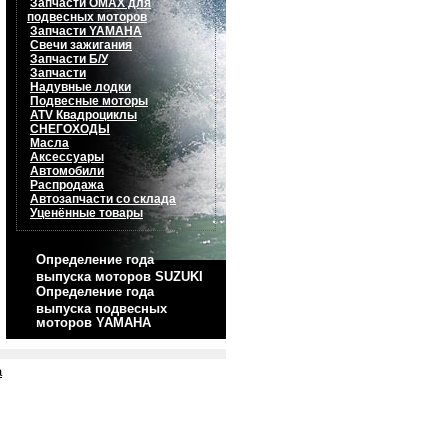
Запчасти OMAX для
подвесных моторов
Запчасти YAMAHA
Свечи зажигания
Запчасти Б/У
Запчасти
Надувные лодки
Подвесные моторы
ATV Квадроциклы
СНЕГОХОДЫ
Масла
Аксессуары
Автомобили
Распродажа
Автозапчасти со склада
Уценённые товары
Определение года
выпуска моторов SUZUKI
Определение года
выпуска подвесных
моторов YAMAHA
а