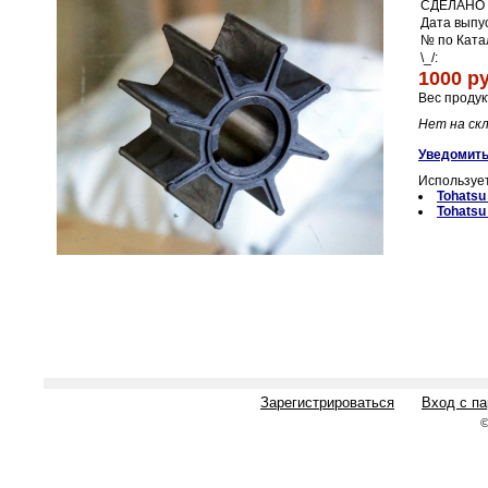
СДЕЛАНО 
Дата выпус
№ по Ката
\_/:
1000 ру
Вес продук
Нет на ск
Уведомить
Использует
Tohatsu
Tohats
Зарегистрироваться
Вход с п