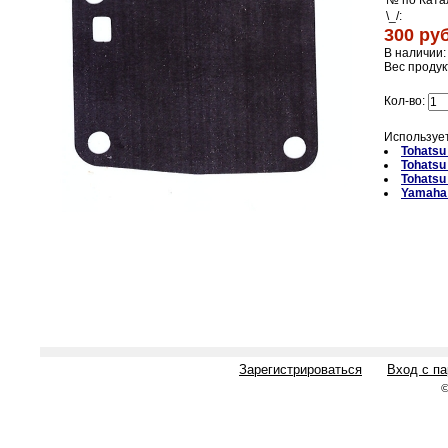
№ по Ката
\_/:
300 руб
В наличии:
Вес продук
Кол-во:
Использует
Tohats
Tohats
Tohatsu
Yamaha
Зарегистрироваться
Вход с п