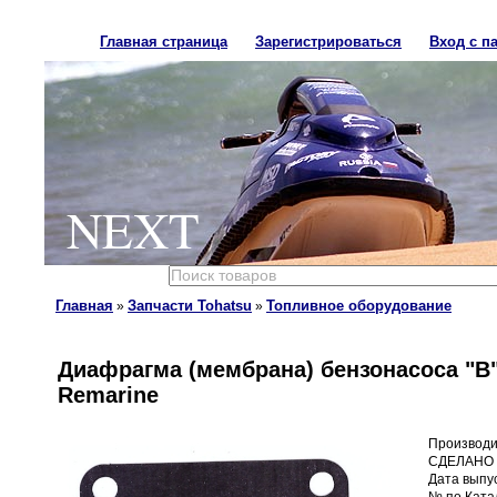
Главная страница
Зарегистрироваться
Вход с п
NEXT
Главная
Запчасти Tohatsu
Топливное оборудование
»
»
Диафрагма (мембрана) бензонасоса "B
Remarine
Производи
СДЕЛАНО 
Дата выпус