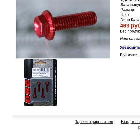
Дата выпус
Размер:
Цвет:
№ по Ката
463 руб
Вес продук
Нет на ск
Уведомить
В упковке -
Зарегистрироваться
Вход с п