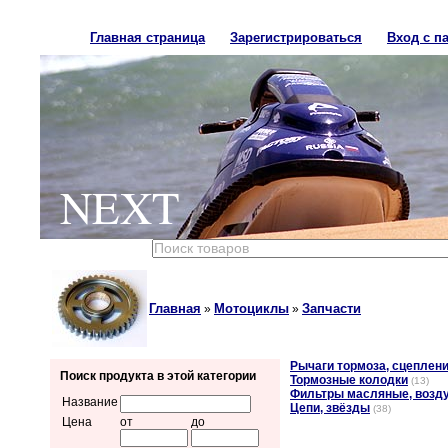
Главная страница
Зарегистрироваться
Вход с п
NEXT
Главная
Мотоциклы
Запчасти
»
»
Рычаги тормоза, сцеплен
Поиск продукта в этой категории
Тормозные колодки
(13)
Фильтры масляные, воз
Название
Цепи, звёзды
(38)
Цена
от
до