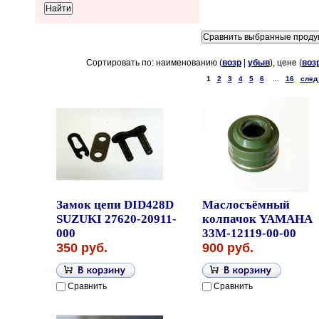
Сортировать по: наименованию (
возр
|
убыв
), цене (
воз
1
2
3
4
5
6
...
16
след
Замок цепи DID428D
Маслосъёмный
SUZUKI 27620-20911-
колпачок YAMAHA
000
33M-12119-00-00
350 руб.
900 руб.
Сравнить
Сравнить