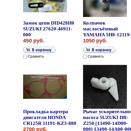
Замок цепи DID428H0
Колпачок
SUZUKI 27620-46911-
маслосъёмный
000
YAMAHA 5H0-12119-
450 руб.
1050 руб.
Сравнить
Сравнить
Прокладка картера
Рычаг ускорительно
двигателя HONDA
насоса SUZUKI DR-
CR125R 11191-KZ3-880
Z250 (13490-14D00-
2700 руб.
000) 13490-14A00-00