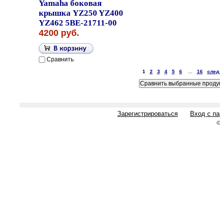
Yamaha боковая
крышка YZ250 YZ400
YZ462 5BE-21711-00
4200 руб.
Сравнить
1
2
3
4
5
6
...
16
след
Зарегистрироваться
Вход с п