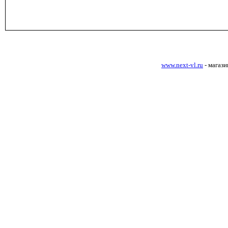
www.next-vl.ru
- магаз