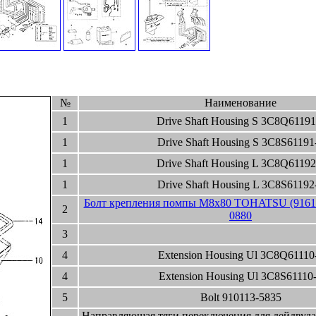
№
Наименование
1
Drive Shaft Housing S 3C8Q61191
1
Drive Shaft Housing S 3C8S61191
1
Drive Shaft Housing L 3C8Q61192
1
Drive Shaft Housing L 3C8S61192
Болт крепления помпы M8x80 TOHATSU (91611
2
0880
3
4
Extension Housing Ul 3C8Q61110
4
Extension Housing Ul 3C8S61110
5
Bolt 910113-5835
Направляющая тяги переключения для дейдву