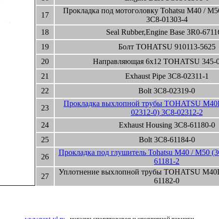
Прокладка под мотоголовку Tohatsu M40 / M5
17
3C8-01303-4
18
Seal Rubber,Engine Base 3R0-6711
19
Болт TOHATSU 910113-5625
20
Направляющая 6x12 TOHATSU 345-0
21
Exhaust Pipe 3C8-02311-1
22
Bolt 3C8-02319-0
Прокладка выхлопной трубы TOHATSU M40D
23
02312-0) 3C8-02312-2
24
Exhaust Housing 3C8-61180-0
25
Bolt 3C8-61184-0
Прокладка под глушитель Tohatsu M40 / M50 (3
26
61181-2
Уплотнение выхлопной трубы TOHATSU M40D
27
61182-0
www.next-vl.ru
- магазин спорттоваров и спортивной техники