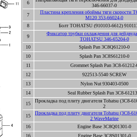
6
346-66037-0
Пластина крепления обоймы тяги скорости
7
M120 353-66024-0
8
Болт TOHATSU (910103-6612) 91011
Фиксатор трубки охлаждения для дейдвуда
9
TOHATSU 346-65204-0
10
Splash Pan 3C8Q61210-0
10
Splash Pan 3C8S61210-0
11
Grommet Splash Pan 3C8-61212-
12
922513-5540 SCREW
13
Nylon Nut 930403-0500
14
Seal Rubber Splash Pan 3C8-61213
Прокладка под плиту двигателя Tohatsu (3C8-61
15
2
Прокладка под плиту двигателя Tohatsu (3C8-61
15
2 WaveMarine
16
Engine Base 3C8Q01301-0
16
Engine Base 3C8S01301-0