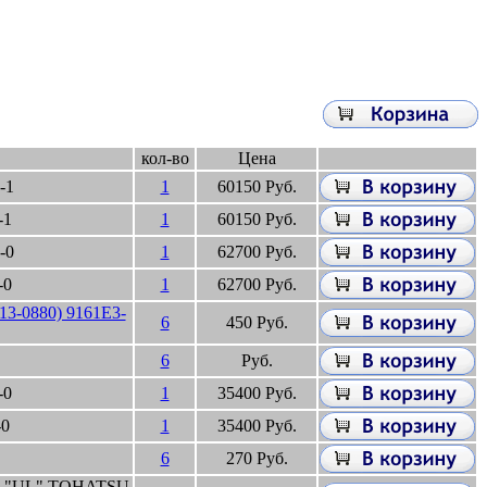
кол-во
Цена
-1
1
60150 Руб.
-1
1
60150 Руб.
-0
1
62700 Руб.
-0
1
62700 Руб.
3-0880) 9161E3-
6
450 Руб.
6
Руб.
-0
1
35400 Руб.
-0
1
35400 Руб.
6
270 Руб.
да "UL" TOHATSU