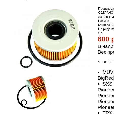
Производи
СДЕЛАНО 
Дата выпус
Размер:
№ по Ката
На рисунк
\_/:
600 
В нали
Вес пр
Кол-во:
MUV
BigRed
SXS 
Pionee
Pionee
Pionee
Pionee
TRX 