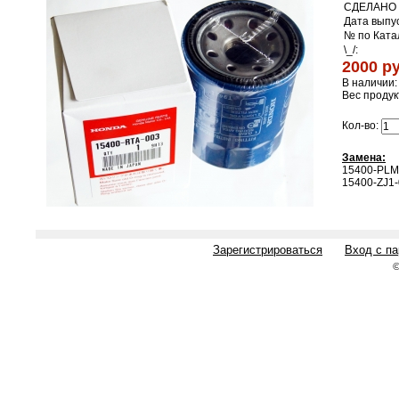
СДЕЛАНО 
Дата выпус
№ по Ката
\_/:
2000 ру
В наличии:
Вес продук
Кол-во:
Замена:
15400-PLM
15400-ZJ1
Зарегистрироваться
Вход с п