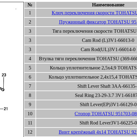
№
Наименование
1
Ключ переключения скорости TOHATSU
2
Пружинный фиксатор TOHATSU 951
3
Тяга переключения скорости TOHATSU
3
Cam Rod (L)3V1-66013-0
3
Cam Rod(UL)3V1-66014-0
4
Втулка тяги переключения TOHATSU (369-660
5
Кольцо уплотнительное 2,5x4,9 TOHATS
6
Кольцо уплотнительное 2,4x15,4 TOHATS
7
Shift Lever Shaft 3AA-66135-
8
Seal Ring 23-29-3.7 3V1-6618
9
Shift Lever(EP)3V1-66129-0
10
Стопор TOHATSU 951703-08
11
Shift Rod Lever3V1-66225-0
12
Винт крепёжный 4x14 TOHATSU 92