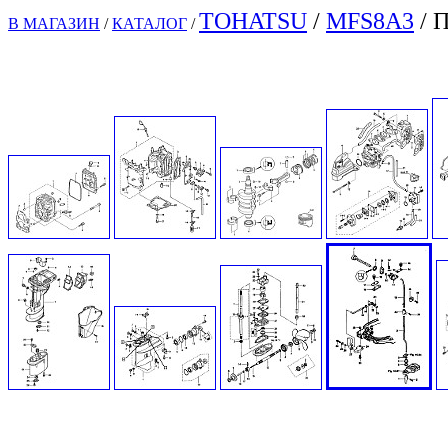
TOHATSU
/
M
FS8A3
/ 
В МАГАЗИН
/
КАТАЛОГ
/