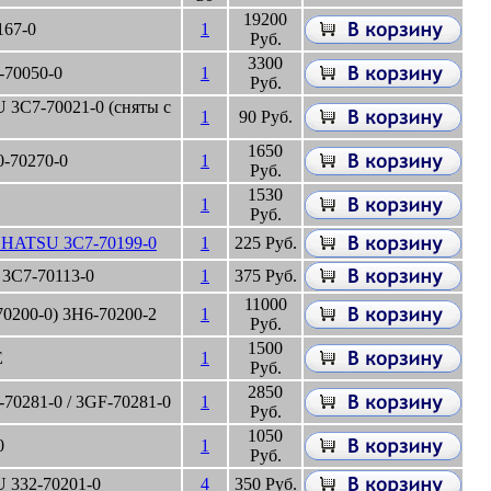
19200
167-0
1
Руб.
3300
-70050-0
1
Руб.
3C7-70021-0 (сняты с
1
90 Руб.
1650
-70270-0
1
Руб.
1530
1
Руб.
TOHATSU 3C7-70199-0
1
225 Руб.
3C7-70113-0
1
375 Руб.
11000
0200-0) 3H6-70200-2
1
Руб.
1500
E
1
Руб.
2850
0281-0 / 3GF-70281-0
1
Руб.
1050
0
1
Руб.
 332-70201-0
4
350 Руб.