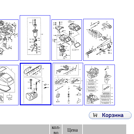
кол-
Цена
во