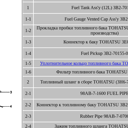
1
Fuel Tank Ass'y (12L) 3B2-70
1-1
Fuel Gauge Vented Cap Ass'y 3B2
Прокладка пробки топливного бака TOHATSU 
1-2
производства)
1-3
Коннектор к баку TOHATSU 3E0
1-4
Fuel Pickup 3B2-70155-0
1-5
Уплотнительное кольцо топливного бака 
1-6
Фильтр топливного бака TOHATSU 
2
Топливный шланг в сборе TOHATSU (3H6-7
2-1
98AB-7-1600 FUEL PIP
2-2
Коннектор к топливному баку TOHATSU 3B2-7
2-3
Rubber Pipe 98AB-7-070
2-4
Зажим топливного шланга TOHATSU