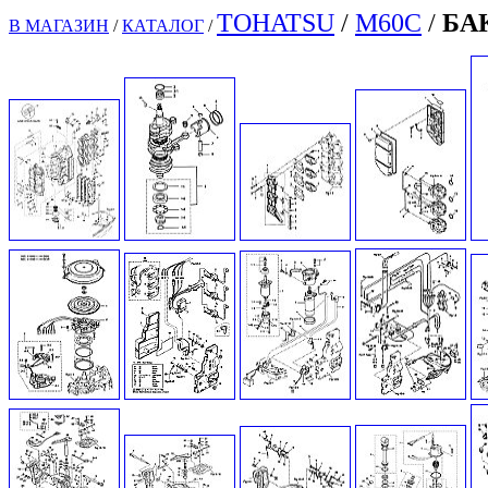
TOHATSU
/
M60
C
/
БА
В МАГАЗИН
/
КАТАЛОГ
/