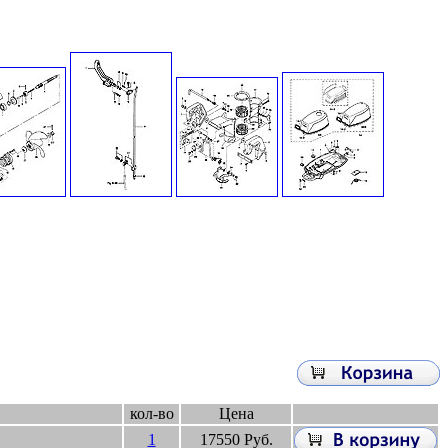
кол-во
Цена
1
17550 Руб.