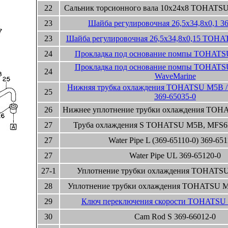
22
Сальник торсионного вала 10x24x8 TOHATSU
23
Шайба регулировочная 26,5x34,8x0,1 3
23
Шайба регулировочная 26,5x34,8x0,15 TOHA
24
Прокладка под основание помпы TOHATSU
Прокладка под основание помпы TOHATSU
24
WaveMarine
Нижняя трубка охлаждения TOHATSU M5B /
25
369-65035-0
26
Нижнее уплотнение трубки охлаждения TOHA
27
Труба охлаждения S TOHATSU M5B, MFS6B
27
Water Pipe L (369-65110-0) 369-651
27
Water Pipe UL 369-65120-0
27-1
Уплотнение трубки охлаждения TOHATSU
28
Уплотнение трубки охлаждения TOHATSU M
29
Ключ переключения скорости TOHATSU 
30
Cam Rod S 369-66012-0