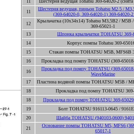
11
Шестерня ведущая Tohatsu 369-64020-2 (снята
Шестерня ведущая, пиньон Tohatsu M2,5 / M3
11
(369-64020-0, 369-64020-1) 369-64020-2
Крыльчатка (10x34x14) Tohatsu M3,5B2 / M5B
12
369-65021-1
13
Шпонка крыльчатки TOHATSU 369-6
14
Корпус помпы Tohatsu 369-6501
15
Стакан помпы TOHATSU M5B, MFS6B 3
16
Прокладка под помпу TOHATSU (369-65018-
Прокладка под помпу TOHATSU (369-65018-
16
WaveMarine
17
Пластина водяной помпы TOHATSU M5B / MF
18
Прокладка под помпу TOHATSU 369-
18
Прокладка под помпу TOHATSU 369-65029
19
Болт TOHATSU 916113-0645 / 9161E
20
Шайба TOHATSU (940103-0600) 9401
Основание помпы TOHATSU M5, MFS6 (369-
21
65017-1