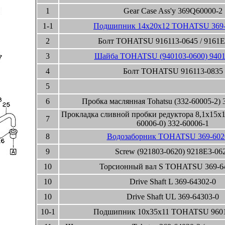
1
Gear Case Ass'y 369Q60000-2
1-1
Подшипник 14x20x12 TOHATSU 369-
2
Болт TOHATSU 916113-0645 / 9161E
3
Шайба TOHATSU (940103-0600) 9401
4
Болт TOHATSU 916113-0835
5
6
Пробка маслянная Tohatsu (332-60005-2) 
Прокладка сливной пробки редуктора 8,1x15
7
60006-0) 332-60006-1
8
Водозаборник TOHATSU 369-602
9
Screw (921803-0620) 9218E3-06
10
Торсионный вал S TOHATSU 369-6
10
Drive Shaft L 369-64302-0
10
Drive Shaft UL 369-64303-0
10-1
Подшипник 10x35x11 TOHATSU 9601