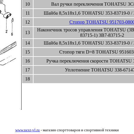
10
Вал ручки переключения TOHATSU 3C8
11
Шайба 8,5x18x1,6 TOHATSU 353-83719-0 /
12
Стопор TOHATSU 951703-080
Наконечник тросов управления TOHATSU (3B7
13
83715-1) 3B7-83715-2
14
Шайба 8,5x18x1,6 TOHATSU 353-83719-0 /
15
Стопор тяги D=8 TOHATSU 951603
16
Ручка переключения скорости TOHATSU 
17
Уплотнение TOHATSU 338-6714
18
www.next-vl.ru
- магазин спорттоваров и спортивной техники