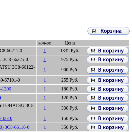
кол-во
Цена
C8-66211-0
1
1335 Руб.
 3C8-66225-0
1
975 Руб.
ATSU 3C8-66122-
1
900 Руб.
0-67101-0
1
255 Руб.
-1200
1
180 Руб.
0
1
120 Руб.
ти TOHATSU 3C8-
1
330 Руб.
3-0610
1
150 Руб.
) 3C8-66116-0
1
350 Руб.