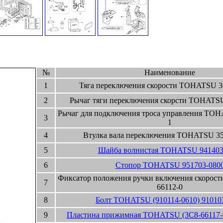
№
Наименование
1
Тяга переключения скорости TOHATSU 3
2
Рычаг тяги переключения скорсти TOHATSU
Рычаг для подключения троса управления TOH
3
1
4
Втулка вала переключения TOHATSU 35
5
Шайба волнистая TOHATSU 941403
6
Стопор TOHATSU 951703-080
Фиксатор положения ручки включения скорос
7
66112-0
8
Болт TOHATSU (910114-0610) 91010
9
Пластина прижимная TOHATSU (3C8-66117-0